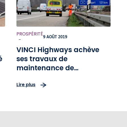
PROSPÉRITÉ
9 AOÛT 2019
-
VINCI Highways achève
é
ses travaux de
maintenance de
l’autoroute A5 en
Lire plus
Allemagne