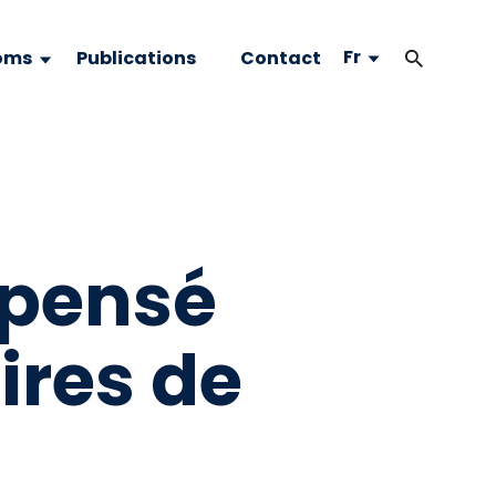
Fr
oms
Publications
Contact
mpensé
ires de