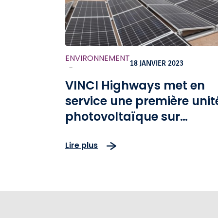
ENVIRONNEMENT
18 JANVIER 2023
-
VINCI Highways met en
service une première unit
photovoltaïque sur
l’autoroute A5 en
Lire plus
Allemagne