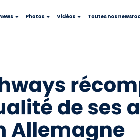
News
Photos
Vidéos
Toutes nos newsro
ghways réco
ualité de ses a
en Allemagne