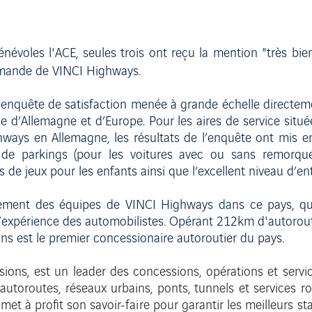
névoles l'ACE, seules trois ont reçu la mention "très bien"
llemande de VINCI Highways.
e enquête de satisfaction menée à grande échelle directe
e d’Allemagne et d’Europe. Pour les aires de service située
ways en Allemagne, les résultats de l’enquête ont mis en
 de parkings (pour les voitures avec ou sans remorques,
s de jeux pour les enfants ainsi que l’excellent niveau d’en
ement des équipes de VINCI Highways dans ce pays, qui 
r l’expérience des automobilistes. Opérant 212km d'autorou
ons est le premier concessionaire autoroutier du pays.
sions, est un leader des concessions, opérations et servi
 autoroutes, réseaux urbains, ponts, tunnels et services r
t à profit son savoir-faire pour garantir les meilleurs st