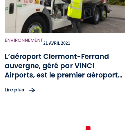
ENVIRONNEMENT
21 AVRIL 2021
-
L’aéroport Clermont-Ferrand
auvergne, géré par VINCI
Airports, est le premier aéroport
français à mettre à disposition
Lire plus
des biocarburants durables