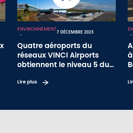
ENVIRONNEMENT
E
7 DÉCEMBRE 2023
-
-
x
Quatre aéroports du
A
réseaux VINCI Airports
à
obtiennent le niveau 5 du
B
programme Airport
i
Lire plus
Li
Carbon Accreditation
(ACA)