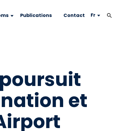
Fr
oms
Publications
Contact
 poursuit
nation et
Airport