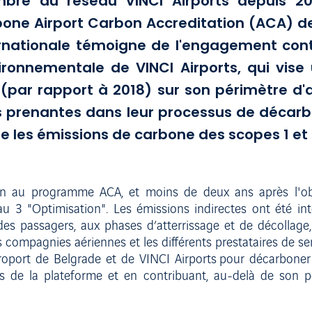
bre du réseau VINCI Airports depuis 20
e Airport Carbon Accreditation (ACA) de l
ternationale témoigne de l'engagement con
vironnementale de VINCI Airports, qui vis
(par rapport à 2018) sur son périmètre d'ac
s prenantes dans leur processus de décarbo
re les émissions de carbone des scopes 1 et 
 au programme ACA, et moins de deux ans après l'obte
eau 3 "Optimisation". Les émissions indirectes ont été i
 des passagers, aux phases d’atterrissage et de décollage,
compagnies aériennes et les différents prestataires de se
éroport de Belgrade et de VINCI Airports pour décarboner
es de la plateforme et en contribuant, au-delà de son p