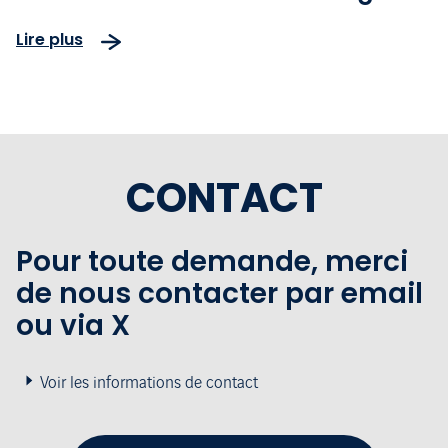
dédiée aux véhicules électriques
Lire plus
- Electric Forecourt®
CONTACT
Pour toute demande, merci
de nous contacter par email
ou via X
Voir les informations de contact