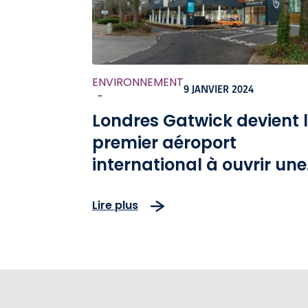
ENVIRONNEMENT
9 JANVIER 2024
-
Londres Gatwick devient 
premier aéroport
international à ouvrir une
station de recharge dédi
Lire plus
aux véhicules électriques
Electric Forecourt®