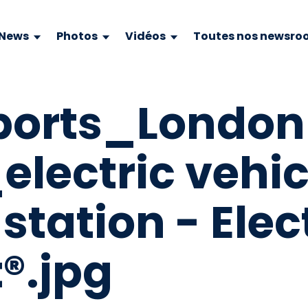
News
Photos
Vidéos
Toutes nos newsro
rports_London
lectric vehic
station - Elec
®.jpg