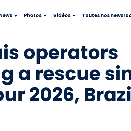
News
Photos
Vidéos
Toutes nos newsro
ais operators
g a rescue si
ur 2026, Brazi