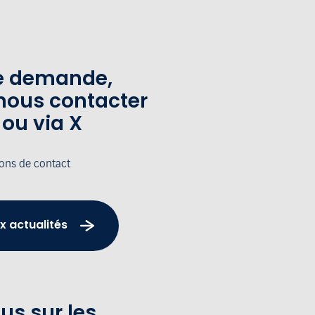
te demande,
nous contacter
 ou via X
ions de contact
x actualités
us sur les