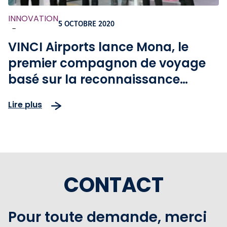
INNOVATION
5 OCTOBRE 2020
-
VINCI Airports lance Mona, le
premier compagnon de voyage
basé sur la reconnaissance
faciale, à l’aéroport de Lyon-
Lire plus
Saint Exupéry
CONTACT
Pour toute demande, merci