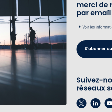
merci de 
par email
Voir les informat
S'abonner au
Suivez-no
réseaux s