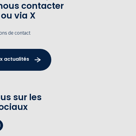
nous contacter
 ou via X
ions de contact
x actualités
us sur les
ociaux