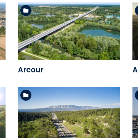
Voir l'album
Arcour
A
Voir l'album