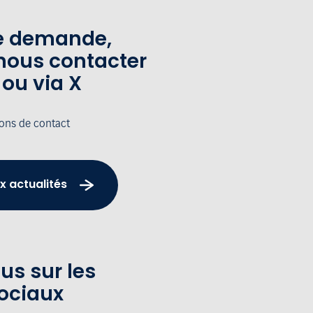
te demande,
nous contacter
 ou via X
ions de contact
x actualités
us sur les
ociaux