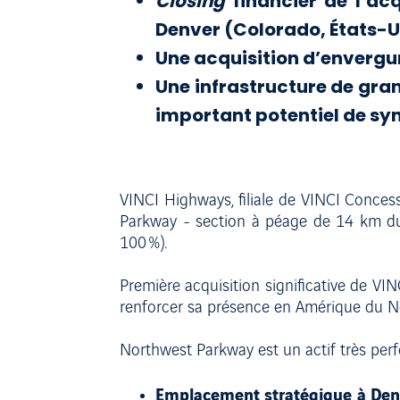
Closing
financier de l’ac
Denver (Colorado, États-U
Une acquisition d’envergu
Une infrastructure de gran
important potentiel de sy
VINCI Highways, filiale de VINCI Conces
Parkway - section à péage de 14 km du p
100 %).
Première acquisition significative de VIN
renforcer sa présence en Amérique du N
Northwest Parkway est un actif très perfo
Emplacement stratégique à De