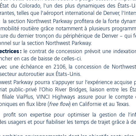
l’État du Colorado, l'un des plus dynamiques des États-Un
antes, telles que l'aéroport international de Denver, l'Inter
:
la section Northwest Parkway profitera de la forte dynam
a mobilité routière grâce notamment à plusieurs programm
erture du dernier tronçon du périphérique de Denver – qui f
ionnel sur la section Northwest Parkway.
ectrices :
le contrat de concession prévoit une indexatio
ncher en cas de baisse de celles-ci.
avec une échéance en 2106, la concession de Northwest
 secteur autoroutier aux États-Unis.
hwest Parkway pourra s’appuyer sur l’expérience acquise 
iat public-privé l’Ohio River Bridges, liaison entre les É
s sa filiale ViaPlus, VINCI Highways assure pour le compt
niques en flux libre (
free flow
) en Californie et au Texas.
rofit son expertise pour optimiser la gestion de l’infr
es usagers et pour fiabiliser les temps de trajet grâce à des