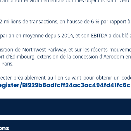
ambition environnementale dont les objectifs sont : zéro
 millions de transactions, en hausse de 6 % par rapport à
% par an en moyenne depuis 2014, et son EBITDA a doublé a
sition de Northwest Parkway, et sur les récents mouvemen
oport d’Édimbourg, extension de la concession d’Aerodom e
 Paris.
nnecter préalablement au lien suivant pour obtenir un code
/register/BI929b8adfcff24ac3ac494fd41fc6
s
ons