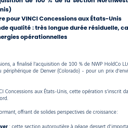
quisition de 100 % de la section Northwe
nis)
re pour VINCI Concessions aux États-Unis
de qualité : très longue durée résiduelle, 
nergies opérationnelles
sions, a finalisé l’acquisition de 100 % de NWP HoldCo L
ériphérique de Denver (Colorado) - pour un prix d’enviro
CI Concessions aux États-Unis, cette opération s’inscrit d
ord.
rmant, offrant de solides perspectives de croissance :
nver
: cette section autoroutière à péage dessert d'impor