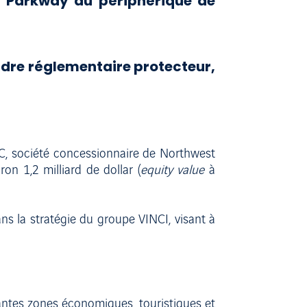
st Parkway du périphérique de
cadre réglementaire protecteur,
LC, société concessionnaire de Northwest
n 1,2 milliard de dollar (
equity value
à
ans la stratégie du groupe VINCI, visant à
tantes zones économiques, touristiques et