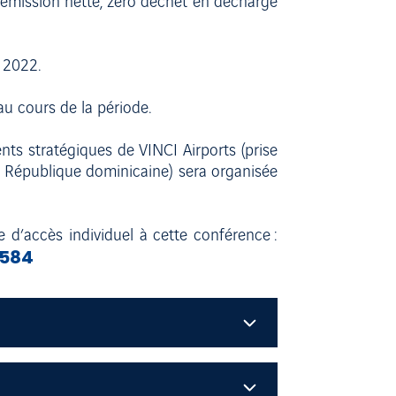
 émission nette, zéro déchet en décharge
 2022.
u cours de la période.
ts stratégiques de VINCI Airports (prise
n République dominicaine) sera organisée
 d’accès individuel à cette conférence :
c584