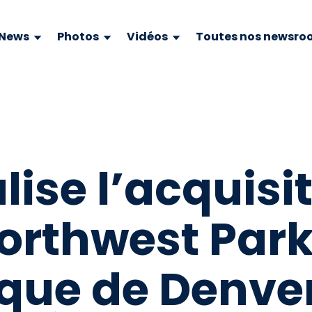
News
Photos
Vidéos
Toutes nos newsro
lise l’acquisi
Northwest Par
ique de Denve