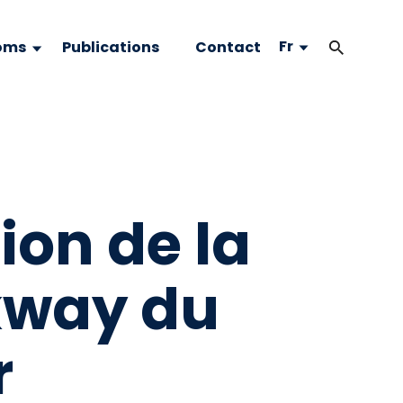
Fr
oms
Publications
Contact
tion de la
kway du
r