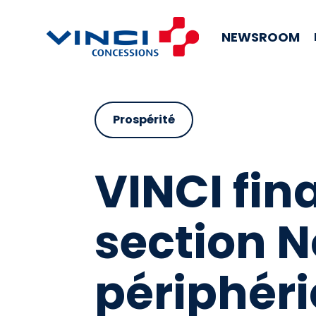
NEWSROOM
Prospérité
VINCI fina
section 
périphér