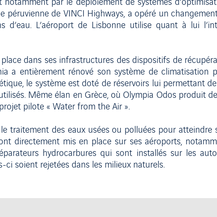
it notamment par le déploiement de systèmes d’optimisat
iliale péruvienne de VINCI Highways, a opéré un changemen
’eau. L’aéroport de Lisbonne utilise quant à lui l’intel
place dans ses infrastructures des dispositifs de récupérati
hia a entièrement rénové son système de climatisation p
étique, le système est doté de réservoirs lui permettant de 
utilisés. Même élan en Grèce, où Olympia Odos produit de l
projet pilote « Water from the Air ».
 le traitement des eaux usées ou polluées pour atteindre 
ont directement mis en place sur ses aéroports, notamm
arateurs hydrocarbures qui sont installés sur les autoro
-ci soient rejetées dans les milieux naturels.