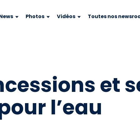
News
Photos
Vidéos
Toutes nos newsro
cessions et se
pour l’eau