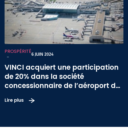
PROSPÉRITÉ
6 JUIN 2024
-
VINCI acquiert une participation
de 20% dans la société
concessionnaire de l’aéroport de
Budapest et devient l’opérateur
Lire plus
de la plateforme