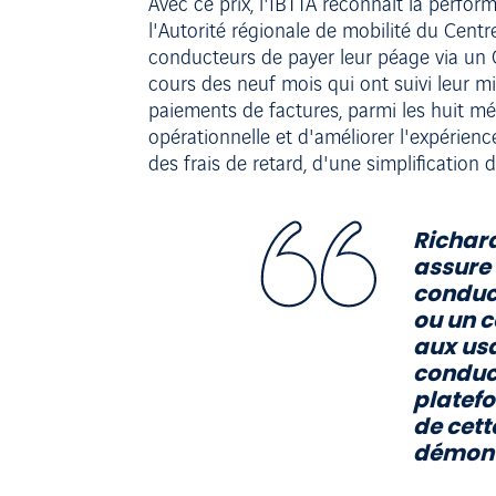
Avec ce prix, l'IBTTA reconnaît la perf
l'Autorité régionale de mobilité du Centr
conducteurs de payer leur péage via un
cours des neuf mois qui ont suivi leur 
paiements de factures, parmi les huit mét
opérationnelle et d'améliorer l'expérien
des frais de retard, d'une simplification
Richard
assure 
conduct
ou un c
aux usa
conduct
platefo
de cett
démontr