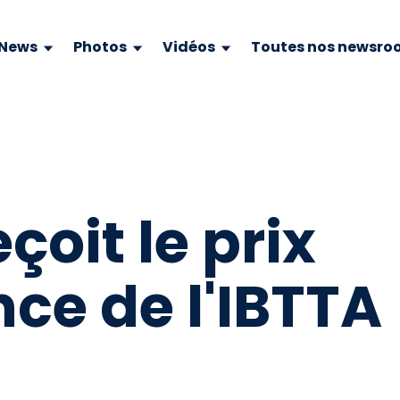
News
Photos
Vidéos
Toutes nos newsro
çoit le prix
nce de l'IBTTA