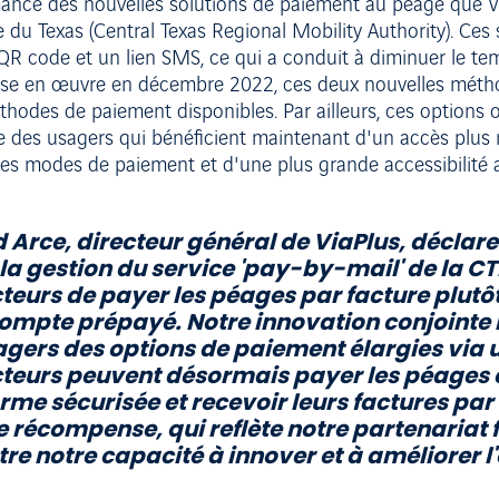
ormance des nouvelles solutions de paiement au péage que 
e du Texas (Central Texas Regional Mobility Authority). Ce
 QR code et un lien SMS, ce qui a conduit à diminuer le 
mise en œuvre en décembre 2022, ces deux nouvelles méth
hodes de paiement disponibles. Par ailleurs, ces options on
ce des usagers qui bénéficient maintenant d'un accès plus r
 des modes de paiement et d'une plus grande accessibilité a
 Arce, directeur général de ViaPlus, déclare 
la gestion du service 'pay-by-mail' de la 
eurs de payer les péages par facture plut
ompte prépayé. Notre innovation conjointe 
gers des options de paiement élargies via u
eurs peuvent désormais payer les péages en
rme sécurisée et recevoir leurs factures pa
e récompense, qui reflète notre partenariat
e notre capacité à innover et à améliorer l