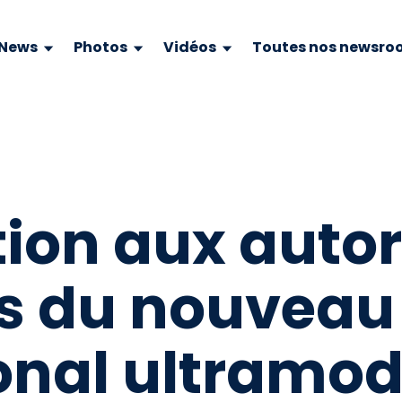
News
Photos
Vidéos
Toutes nos newsro
ion aux autor
es du nouveau
onal ultramo