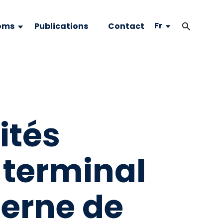
Fr
oms
Publications
Contact
ités
 terminal
derne de