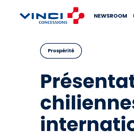
NEWSROOM
Prospérité
Présentat
chilienn
internati