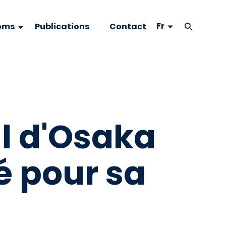
Fr
oms
Publications
Contact
al d'Osaka
 pour sa