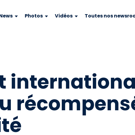
News
Photos
Vidéos
Toutes nos newsro
t internation
u récompensé
ité