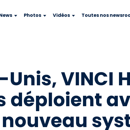
News
Photos
Vidéos
Toutes nos newsro
s-Unis, VINCI
us déploient a
e nouveau sys