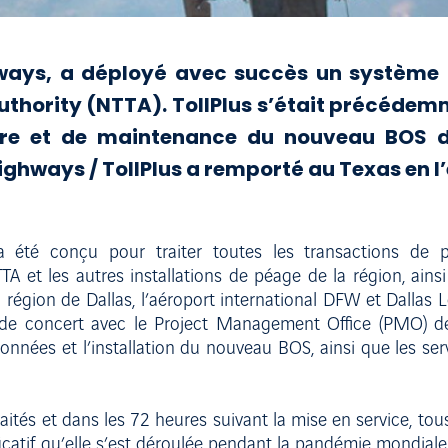
ighways, a déployé avec succès un systèm
uthority (NTTA). TollPlus s’était précédemm
re et de maintenance du nouveau BOS de
ighways / TollPlus a remporté au Texas en 
 été conçu pour traiter toutes les transactions de 
TTA et les autres installations de péage de la région, ain
région de Dallas, l’aéroport international DFW et Dallas Lo
t, de concert avec le Project Management Office (PMO) d
 données et l’installation du nouveau BOS, ainsi que les se
ités et dans les 72 heures suivant la mise en service, tous
ificatif qu’elle s’est déroulée pendant la pandémie mondia