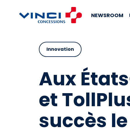
NEWSROOM
Innovation
Aux État
et TollPl
succès l