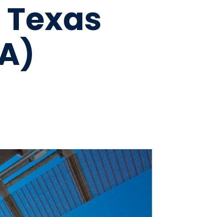
h Texas
TA)