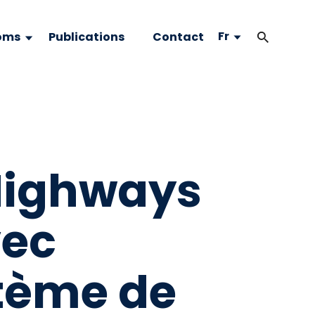
Fr
oms
Publications
Contact
 Highways
vec
tème de